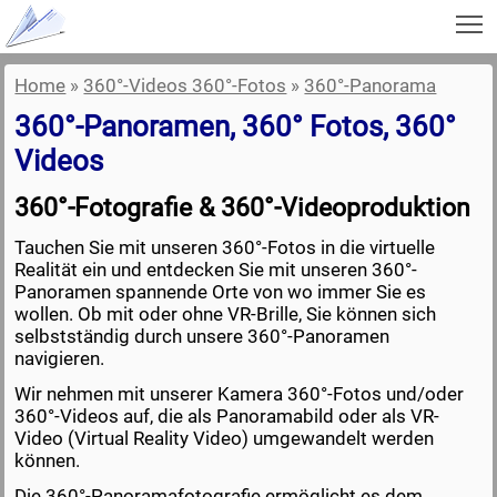
To
Home
»
360°-Videos 360°-Fotos
»
360°-Panorama
360°-Panoramen, 360° Fotos, 360°
Videos
360°-Fotografie & 360°-Videoproduktion
Tauchen Sie mit unseren 360°-Fotos in die virtuelle
Realität ein und entdecken Sie mit unseren 360°-
Panoramen spannende Orte von wo immer Sie es
wollen. Ob mit oder ohne VR-Brille, Sie können sich
selbstständig durch unsere 360°-Panoramen
navigieren.
Wir nehmen mit unserer Kamera 360°-Fotos und/oder
360°-Videos auf, die als Panoramabild oder als VR-
Video (Virtual Reality Video) umgewandelt werden
können.
Die 360°-Panoramafotografie ermöglicht es dem