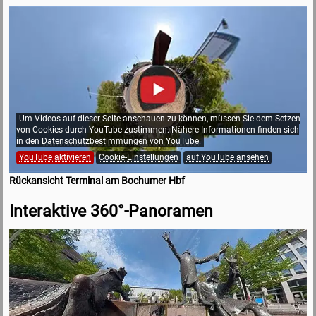
Um Videos auf dieser Seite anschauen zu können, müssen Sie dem Setzen
von Cookies durch YouTube zustimmen. Nähere Informationen finden sich
in den
Datenschutzbestimmungen von YouTube
.
YouTube aktivieren
Cookie-Einstellungen
auf YouTube ansehen
Rückansicht Terminal am Bochumer Hbf
Interaktive 360°-Panoramen