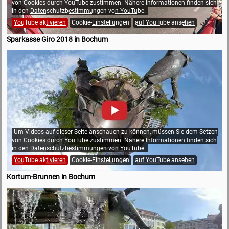
von Cookies durch YouTube zustimmen. Nähere Informationen finden sich
in den
Datenschutzbestimmungen von YouTube
.
YouTube aktivieren
Cookie-Einstellungen
auf YouTube ansehen
Sparkasse Giro 2018 in Bochum
Um Videos auf dieser Seite anschauen zu können, müssen Sie dem Setzen
von Cookies durch YouTube zustimmen. Nähere Informationen finden sich
in den
Datenschutzbestimmungen von YouTube
.
YouTube aktivieren
Cookie-Einstellungen
auf YouTube ansehen
Kortum-Brunnen in Bochum