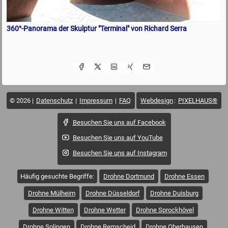
360°-Panorama der Skulptur "Terminal" von Richard Serra
© 2026
Datenschutz
Impressum
FAQ
Webdesign
:
PIXELHAUS®
Besuchen Sie uns auf Facebook
Besuchen Sie uns auf YouTube
Besuchen Sie uns auf Instagram
Häufig gesuchte Begriffe:
Drohne Dortmund
Drohne Essen
Drohne Mülheim
Drohne Düsseldorf
Drohne Duisburg
Drohne Witten
Drohne Wetter
Drohne Sprockhövel
Drohne Solingen
Drohne Remscheid
Drohne Oberhausen