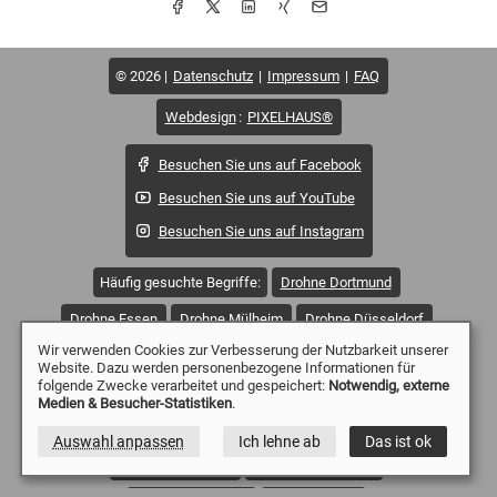
© 2026
Datenschutz
Impressum
FAQ
Webdesign
:
PIXELHAUS®
Besuchen Sie uns auf Facebook
Besuchen Sie uns auf YouTube
Besuchen Sie uns auf Instagram
Häufig gesuchte Begriffe:
Drohne Dortmund
Drohne Essen
Drohne Mülheim
Drohne Düsseldorf
Wir verwenden Cookies zur Verbesserung der Nutzbarkeit unserer
Drohne Duisburg
Drohne Witten
Drohne Wetter
Website. Dazu werden personenbezogene Informationen für
folgende Zwecke verarbeitet und gespeichert:
Notwendig, externe
Drohne Sprockhövel
Drohne Solingen
Medien & Besucher-Statistiken
.
Drohne Remscheid
Drohne Oberhausen
Auswahl anpassen
Ich lehne ab
Das ist ok
Drohne Wuppertal
Drohne Gevelsberg