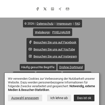
© 2026
Datenschutz
Impressum
FAQ
Webdesign
:
PIXELHAUS®
Besuchen Sie uns auf Facebook
Besuchen Sie uns auf YouTube
Besuchen Sie uns auf Instagram
Häufig gesuchte Begriffe:
Drohne Dortmund
Drohne Essen
Drohne Mülheim
Drohne Düsseldorf
Wir verwenden Cookies zur Verbesserung der Nutzbarkeit unserer
Website. Dazu werden personenbezogene Informationen für
Drohne Duisburg
Drohne Witten
Drohne Wetter
folgende Zwecke verarbeitet und gespeichert:
Notwendig, externe
Medien & Besucher-Statistiken
.
Drohne Sprockhövel
Drohne Solingen
Auswahl anpassen
Ich lehne ab
Das ist ok
Drohne Remscheid
Drohne Oberhausen