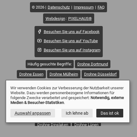
© 2026
Datenschutz
Impressum
FAQ
Webdesign
:
PIXELHAUS®
Besuchen Sie uns auf Facebook
Besuchen Sie uns auf YouTube
Besuchen Sie uns auf Instagram
Häufig gesuchte Begriffe:
Drohne Dortmund
Drohne Essen
Drohne Mülheim
Drohne Düsseldorf
Drohne Duisburg
Drohne Witten
Drohne Wetter
Wir verwenden Cookies zur Verbesserung der Nutzbarkeit unserer
Website. Dazu werden personenbezogene Informationen für
Drohne Sprockhövel
Drohne Solingen
folgende Zwecke verarbeitet und gespeichert:
Notwendig, externe
Medien & Besucher-Statistiken
.
Drohne Remscheid
Drohne Oberhausen
Auswahl anpassen
Ich lehne ab
Das ist ok
Drohne Wuppertal
Drohne Gevelsberg
Drohne Dinslaken
Drohne Lünen
Drohne Emmerich Kreis Kleve
Drohne Moers