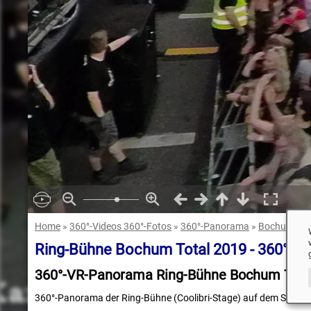
Home
»
360°-Videos 360°-Fotos
»
360°-Panorama
»
Bochum Tot
Ring-Bühne Bochum Total 2019 - 360°-P
360°-VR-Panorama Ring-Bühne Bochum Tota
360°-Panorama der Ring-Bühne (Coolibri-Stage) auf dem Südrin