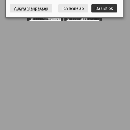
Auswahl anpassen
Ich lehne ab
Das ist ok
Drohne Sprockhövel
Drohne Solingen
Drohne Remscheid
Drohne Oberhausen
Drohne Wuppertal
Drohne Gevelsberg
Drohne Dinslaken
Drohne Lünen
Drohne Emmerich Kreis Kleve
Drohne Moers
Drohne Köln
Drohne Ennepetal
Drohne Iserlohn
Drohne Schwelm
Drohne Unna
Quadrocopter Bochum
Luftbilder in Essen
Luftbilder Dortmund
Luftaufnahmen Wuppertal
Baustelle Drohne
Dachinspektionen Videodrohne
Drohne Kirchendachinspektion
Dachinspektion Drohne
Fassadeninspektion Drohne
Drohne Inspektion PV-Anlage