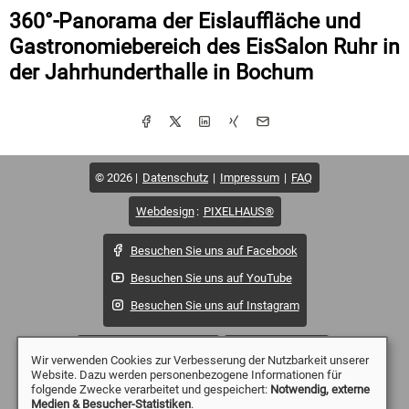
360°-Panorama der Eislauffläche und
Gastronomiebereich des EisSalon Ruhr in
der Jahrhunderthalle in Bochum
© 2026
Datenschutz
Impressum
FAQ
Webdesign
:
PIXELHAUS®
Besuchen Sie uns auf Facebook
Besuchen Sie uns auf YouTube
Besuchen Sie uns auf Instagram
Häufig gesuchte Begriffe:
Drohne Dortmund
Wir verwenden Cookies zur Verbesserung der Nutzbarkeit unserer
Website. Dazu werden personenbezogene Informationen für
Drohne Essen
Drohne Mülheim
Drohne Düsseldorf
folgende Zwecke verarbeitet und gespeichert:
Notwendig, externe
Medien & Besucher-Statistiken
.
Drohne Duisburg
Drohne Witten
Drohne Wetter