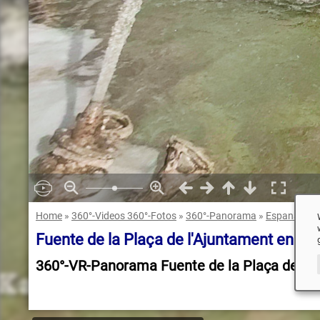
Home
»
360°-Videos 360°-Fotos
»
360°-Panorama
»
Espana
»
Va
Fuente de la Plaça de l'Ajuntament en V
360°-VR-Panorama Fuente de la Plaça de l'A