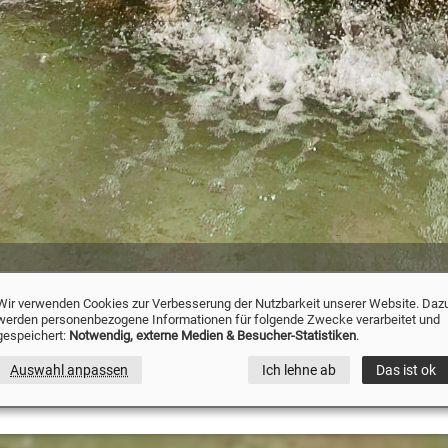
lencia
» Fuente de la Plaça de l'Ajuntament en Valencia(ES)
Wir verwenden Cookies zur Verbesserung der Nutzbarkeit unserer Website. Daz
werden personenbezogene Informationen für folgende Zwecke verarbeitet und
alencia(ES) - 360°-Panorama
gespeichert:
Notwendig, externe Medien & Besucher-Statistiken
.
juntament en Valencia(ES)
Auswahl anpassen
Ich lehne ab
Das ist ok