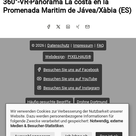
360°-VR-Panorama La costa en la
Promenada Maritim de Jávea/Xàbia (ES)
© 2026
Datenschutz
Impressum
FAQ
Webdesign
:
PIXELHAUS®
Besuchen Sie uns auf Facebook
Besuchen Sie uns auf YouTube
Besuchen Sie uns auf Instagram
Häufig gesuchte Begriffe:
Drohne Dortmund
Wir verwenden Cookies zur Verbesserung der Nutzbarkeit unserer
Drohne Essen
Drohne Mülheim
Drohne Düsseldorf
Website. Dazu werden personenbezogene Informationen für
folgende Zwecke verarbeitet und gespeichert:
Notwendig, externe
Drohne Duisburg
Drohne Witten
Drohne Wetter
Medien & Besucher-Statistiken
.
Drohne Sprockhövel
Drohne Solingen