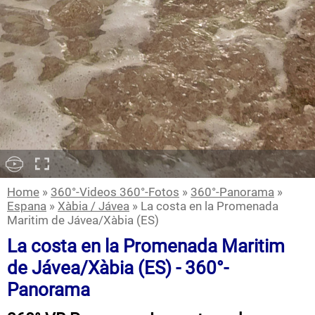
Home
»
360°-Videos 360°-Fotos
»
360°-Panorama
»
Espana
»
Xàbia / Jávea
» La costa en la Promenada
Maritim de Jávea/Xàbia (ES)
La costa en la Promenada Maritim
de Jávea/Xàbia (ES) - 360°-
Panorama