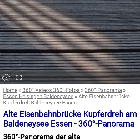
Home
»
360°-Videos 360°-Fotos
»
360°-Panorama
»
Essen Heisingen Baldeneysee
» Alte Eisenbahnbrücke
Kupferdreh Baldeneysee Essen
Alte Eisenbahnbrücke Kupferdreh am
Baldeneysee Essen - 360°-Panorama
360°-Panorama der alte