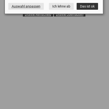
Auswahl anpassen
Ich lehne ab
Das ist ok
Drohne Sprockhövel
Drohne Solingen
Drohne Remscheid
Drohne Oberhausen
Drohne Wuppertal
Drohne Gevelsberg
Drohne Dinslaken
Drohne Lünen
Drohne Emmerich Kreis Kleve
Drohne Moers
Drohne Köln
Drohne Ennepetal
Drohne Iserlohn
Drohne Schwelm
Drohne Unna
Quadrocopter Bochum
Luftbilder in Essen
Luftbilder Dortmund
Luftaufnahmen Wuppertal
Baustelle Drohne
Dachinspektionen Videodrohne
Drohne Kirchendachinspektion
Dachinspektion Drohne
Fassadeninspektion Drohne
Drohne Inspektion PV-Anlage