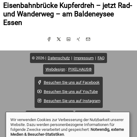
Eisenbahnbrücke Kupferdreh – jetzt Rad-
und Wanderweg – am Baldeneysee
Essen
© 2026
Datenschutz
Impressum
FAQ
Webdesign
:
PIXELHAUS®
Besuchen Sie uns auf Facebook
Besuchen Sie uns auf YouTube
Besuchen Sie uns auf Instagram
Häufig gesuchte Begriffe:
Drohne Dortmund
Wir verwenden Cookies zur Verbesserung der Nutzbarkeit unserer
Website. Dazu werden personenbezogene Informationen für
Drohne Essen
Drohne Mülheim
Drohne Düsseldorf
folgende Zwecke verarbeitet und gespeichert:
Notwendig, externe
Medien & Besucher-Statistiken
.
Drohne Duisburg
Drohne Witten
Drohne Wetter