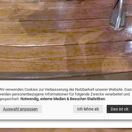
r Jahrmarkt Jahrhunderthalle Bochum
» Historischer Jahrmarkt Jahrhun
Wir verwenden Cookies zur Verbesserung der Nutzbarkeit unserer Website. Daz
werden personenbezogene Informationen für folgende Zwecke verarbeitet und
e Bochum - 360°-Panorama Karussel
gespeichert:
Notwendig, externe Medien & Besucher-Statistiken
.
schen Jahrmarkt in der Jahrhunderthalle in Boch
Auswahl anpassen
Ich lehne ab
Das ist ok