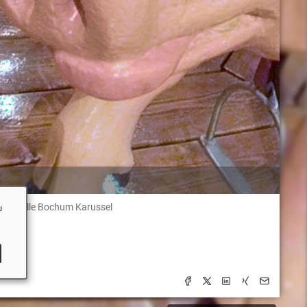
derthalle Bochum Karussel
u
um