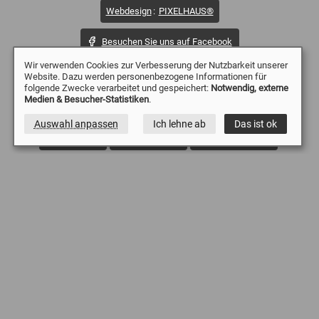
Webdesign
:
PIXELHAUS®
Besuchen Sie uns auf Facebook
Besuchen Sie uns auf YouTube
Wir verwenden Cookies zur Verbesserung der Nutzbarkeit unserer
Website. Dazu werden personenbezogene Informationen für
Besuchen Sie uns auf Instagram
folgende Zwecke verarbeitet und gespeichert:
Notwendig, externe
Medien & Besucher-Statistiken
.
Häufig gesuchte Begriffe:
Drohne Dortmund
Auswahl anpassen
Ich lehne ab
Das ist ok
Drohne Essen
Drohne Mülheim
Drohne Düsseldorf
Drohne Duisburg
Drohne Witten
Drohne Wetter
Drohne Sprockhövel
Drohne Solingen
Drohne Remscheid
Drohne Oberhausen
Drohne Wuppertal
Drohne Gevelsberg
Drohne Dinslaken
Drohne Lünen
Drohne Emmerich Kreis Kleve
Drohne Moers
Drohne Köln
Drohne Ennepetal
Drohne Iserlohn