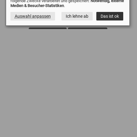
folgende Zwecke verarbeitet und gespeichert:
Notwendig, externe
Drohne Essen
Drohne Mülheim
Drohne Düsseldorf
Medien & Besucher-Statistiken
.
Drohne Duisburg
Drohne Witten
Drohne Wetter
Auswahl anpassen
Ich lehne ab
Das ist ok
Drohne Sprockhövel
Drohne Solingen
Drohne Remscheid
Drohne Oberhausen
Drohne Wuppertal
Drohne Gevelsberg
Drohne Dinslaken
Drohne Lünen
Drohne Emmerich Kreis Kleve
Drohne Moers
Drohne Köln
Drohne Ennepetal
Drohne Iserlohn
Drohne Schwelm
Drohne Unna
Quadrocopter Bochum
Luftbilder in Essen
Luftbilder Dortmund
Luftaufnahmen Wuppertal
Baustelle Drohne
Dachinspektionen Videodrohne
Drohne Kirchendachinspektion
Dachinspektion Drohne
Fassadeninspektion Drohne