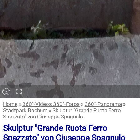
Home
»
360°-Videos 360°-Fotos
»
360°-Panorama
»
Stadtpark Bochum
» Skulptur "Grande Ruota Ferro
Spazzato" von Giuseppe Spagnulo
Skulptur "Grande Ruota Ferro
Spazzato" von Giuseppe Spagnulo