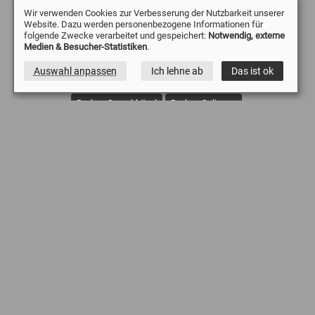
Besuchen Sie uns auf Instagram
Wir verwenden Cookies zur Verbesserung der Nutzbarkeit unserer
Website. Dazu werden personenbezogene Informationen für
Häufig gesuchte Begriffe:
Drohne Dortmund
folgende Zwecke verarbeitet und gespeichert:
Notwendig, externe
Medien & Besucher-Statistiken
.
Drohne Essen
Drohne Mülheim
Drohne Düsseldorf
Auswahl anpassen
Ich lehne ab
Das ist ok
Drohne Duisburg
Drohne Witten
Drohne Wetter
Drohne Sprockhövel
Drohne Solingen
Drohne Remscheid
Drohne Oberhausen
Drohne Wuppertal
Drohne Gevelsberg
Drohne Dinslaken
Drohne Lünen
Drohne Emmerich Kreis Kleve
Drohne Moers
Drohne Köln
Drohne Ennepetal
Drohne Iserlohn
Drohne Schwelm
Drohne Unna
Quadrocopter Bochum
Luftbilder in Essen
Luftbilder Dortmund
Luftaufnahmen Wuppertal
Baustelle Drohne
Dachinspektionen Videodrohne