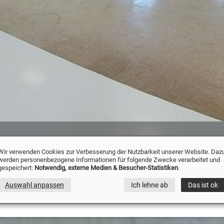
ock Bochum Haus Des Wissens
» Kantine Telekom-Block Bochum
Wir verwenden Cookies zur Verbesserung der Nutzbarkeit unserer Website. Daz
werden personenbezogene Informationen für folgende Zwecke verarbeitet und
Panorama
gespeichert:
Notwendig, externe Medien & Besucher-Statistiken
.
Bochum
Auswahl anpassen
Ich lehne ab
Das ist ok