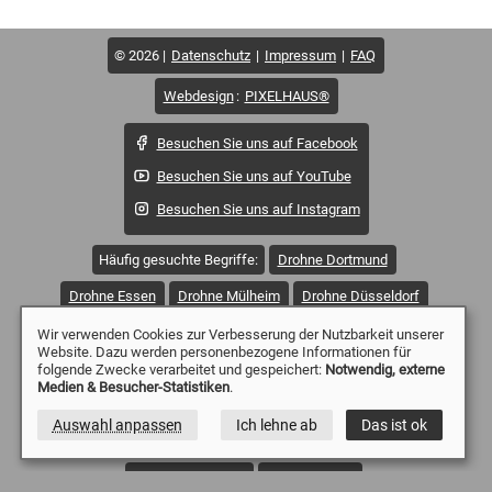
© 2026
Datenschutz
Impressum
FAQ
Webdesign
:
PIXELHAUS®
Besuchen Sie uns auf Facebook
Besuchen Sie uns auf YouTube
Besuchen Sie uns auf Instagram
Häufig gesuchte Begriffe:
Drohne Dortmund
Drohne Essen
Drohne Mülheim
Drohne Düsseldorf
Drohne Duisburg
Drohne Witten
Drohne Wetter
Wir verwenden Cookies zur Verbesserung der Nutzbarkeit unserer
Website. Dazu werden personenbezogene Informationen für
Drohne Sprockhövel
Drohne Solingen
folgende Zwecke verarbeitet und gespeichert:
Notwendig, externe
Medien & Besucher-Statistiken
.
Drohne Remscheid
Drohne Oberhausen
Auswahl anpassen
Ich lehne ab
Das ist ok
Drohne Wuppertal
Drohne Gevelsberg
Drohne Dinslaken
Drohne Lünen