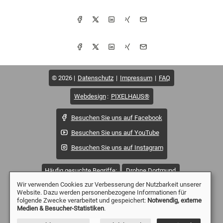
© 2026
Datenschutz
Impressum
FAQ
Webdesign
:
PIXELHAUS®
Besuchen Sie uns auf Facebook
Besuchen Sie uns auf YouTube
Besuchen Sie uns auf Instagram
Häufig gesuchte Begriffe:
Drohne Dortmund
Wir verwenden Cookies zur Verbesserung der Nutzbarkeit unserer
Drohne Essen
Drohne Mülheim
Drohne Düsseldorf
Website. Dazu werden personenbezogene Informationen für
folgende Zwecke verarbeitet und gespeichert:
Notwendig, externe
Drohne Duisburg
Drohne Witten
Drohne Wetter
Medien & Besucher-Statistiken
.
Drohne Sprockhövel
Drohne Solingen