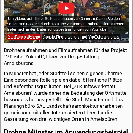
Um Videos auf dieser Seite anschauen zu können, müssen Sie dem
Setzen von Cookies durch YouTube zustimmen. Nähere Informationen
finden sich in den
Datenschutzbestimmungen von YouTube
.
YouTube aktivieren
Cookie-Einstellungen
auf YouTube ansehen
Drohnenaufnahmen und Filmaufnahmen für das Projekt
"Münster Zukunft", Ideen zur Umgestaltung
Amelsbürens
In Münster hat jeder Stadtteil seinen eigenen Charme.
Eine besondere Rolle spielen dabei öffentliche Plätze
und Aufenthaltsqualitäten. Bei „Zukunftswerkstatt
Amelsbüren“ wurde daher die Bedeutung der Ortsmitte
besonders herausgestellt. Die Stadt Münster und das
Planungs­büro SAL Landschaftsarchitektur erarbeiten
gemeinsam mit allen Interessierten Ideen für die
Gestaltung von drei wichtigen Orten in Amelsbüren.
Drohne Münster im Anwendungsbeispiel