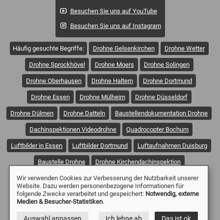
Besuchen Sie uns auf YouTube
Besuchen Sie uns auf Instagram
Häufig gesuchte Begriffe:
Drohne Gelsenkirchen
Drohne Wetter
Drohne Sprockhövel
Drohne Moers
Drohne Solingen
Drohne Oberhausen
Drohne Haltern
Drohne Dortmund
Drohne Essen
Drohne Mülheim
Drohne Düsseldorf
Drohne Dülmen
Drohne Datteln
Baustellendokumentation Drohne
Dachinspektionen Videodrohne
Quadrocopter Bochum
Luftbilder in Essen
Luftbilder Dortmund
Luftaufnahmen Duisburg
Baustelle Drohne
Drohne Kirchendachinspektion
Wir verwenden Cookies zur Verbesserung der Nutzbarkeit unserer
Dachinspektion Drohne
Fassadeninspektion Drohne
Website. Dazu werden personenbezogene Informationen für
folgende Zwecke verarbeitet und gespeichert:
Notwendig, externe
Drohne Inspektion PV-Anlage
Drohne Brandinspektion
Medien & Besucher-Statistiken
.
Drohne Wickede
Drohne Fröndenberg
Drohne Menden
Auswahl anpassen
Ich lehne ab
Das ist ok